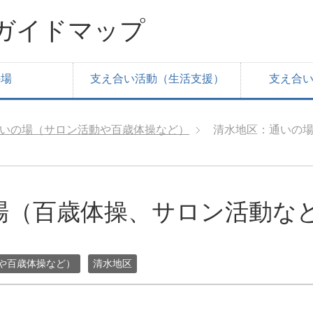
ガイドマップ
の場
支え合い活動（生活支援）
支え合
いの場（サロン活動や百歳体操など）
清水地区：通いの
場（百歳体操、サロン活動な
や百歳体操など）
清水地区