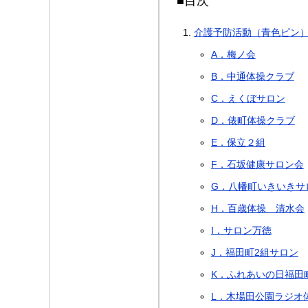
■目次
介護予防活動（青色ピン
A．梅ノ会
B．中通体操クラブ
C．えくぼサロン
D．俵町体操クラブ
E．保立２組
F．石坂健康サロン会
G．八幡町いきいきサ
H．百歳体操 清水会
I．サロン万徳
J．福田町2組サロン
K．ふれあいの日福田
L．木場田公園ラジオ