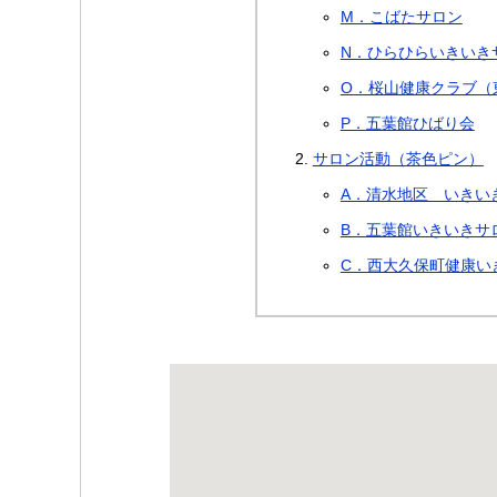
M．こばたサロン
N．ひらひらいきいき
O．桜山健康クラブ（
P．五葉館ひばり会
サロン活動（茶色ピン）
A．清水地区 いきい
B．五葉館いきいきサ
C．西大久保町健康い