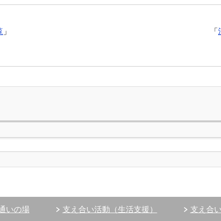
覧
」
「
通いの場
支え合い活動（生活支援）
支え合